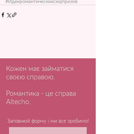
#Идеиромантическихсюрпризов
Кожен має займатися
своєю справою.
Романтика - це справа
Altecho.
Заповнюй форму і ми все зробимо!