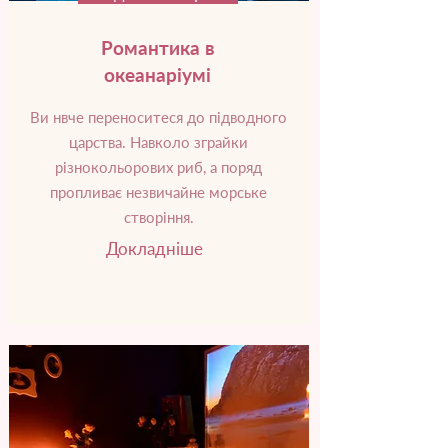
Романтика в
океанаріумі
Ви нвче переноситеся до підводного
царства. Навколо зграйки
різнокольорових риб, а поряд
пропливає незвичайне морське
створіння.
Докладніше