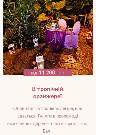
від 11 200 грн
В тропічній
оранжереї
Опинитися в тропіках легше, ніж
здається. Гуляти в прохолоді
екзотичних дерев — ніби в заростях на
Балі.