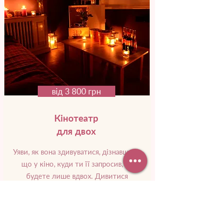
від 3 800 грн
Кінотеатр
для двох
Уяви, як вона здивуватися, дізнавшись,
що у кіно, куди ти її запросив, ви
будете лише вдвох. Дивитися
улюблений фільм, сміятися та пити
вино.
Докладніше