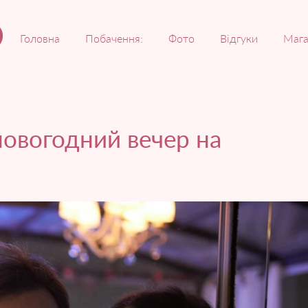
Головна
Побачення:
Фото
Відгуки
Мага
овогодний вечер на