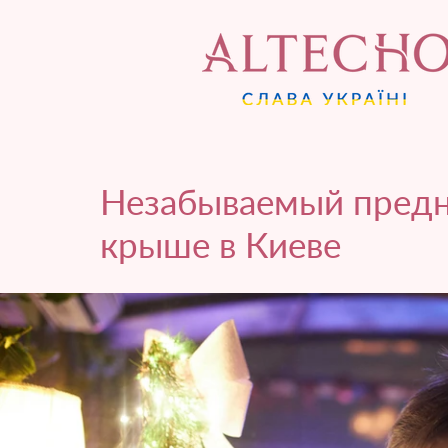
Незабываемый предн
крыше в Киеве