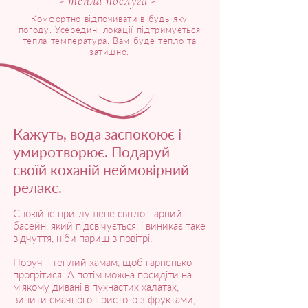
- тепла послуга -
Комфортно відпочивати в будь-яку
погоду. Усередині локації підтримується
тепла температура. Вам буде тепло та
затишно.
Кажуть, вода заспокоює і
умиротворює. Подаруй
своїй коханій неймовірний
релакс.
Спокійне приглушене світло, гарний
басейн, який підсвічується, і виникає таке
відчуття, ніби париш в повітрі.
Поруч - теплий хамам, щоб гарненько
прогрітися. А потім можна посидіти на
м'якому дивані в пухнастих халатах,
випити смачного ігристого з фруктами,