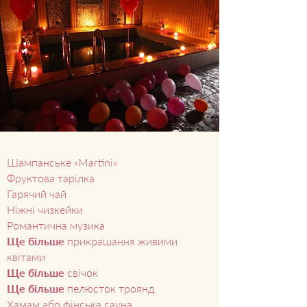
Шампанське «Martini»
Фруктова тарілка
Гарячий чай
Ніжні чизкейки
Романтична музика
Ще більше
прикрашання живими
квітами
Ще більше
свічок
Ще більше
пелюсток троянд
Хамам або фінська сауна