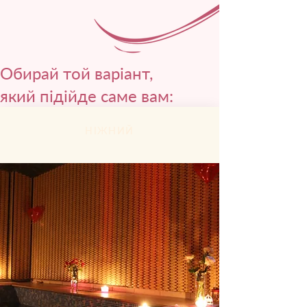
Обирай той варіант,
який підійде саме вам:
НІЖНИЙ