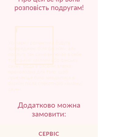
розповість подругам!
i
Усі чари і романтика будуть
зосереджені біля басейну, але
послуга так само включає в себе
турецький хаммам або фінську
сауну. Вода в басейні злегка
прохолодна для того, щоб
приємніше було зануритися в
басейн після спекотного хамаму/
сауни.
Додатково можна
замовити:
СЕРВІС