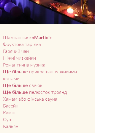
Шампанське
«Martini»
Фруктова тарілка
Гарячий чай
Ніжні чизкейки
Романтична музика
Ще більше
прикрашання живими
квітами
Ще більше
свічок
Ще більше
пелюсток троянд
Хамам або фінська сауна
Басейн
Камін
Суші
Кальян