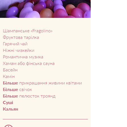
Шампанське «Fragolino»
Фруктова тарілка
Гарячий чай
Ніжні чизкейки
Романтична музика
Хамам або фінська сауна
Басейн
Камін
Більше
прикрашання живими квітами
Більше
свічок
Більше
пелюсток троянд
Суші
Кальян