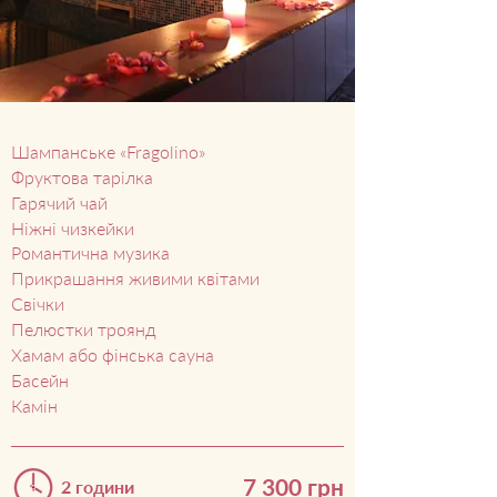
Шампанське «Fragolino»
Фруктова тарілка
Гарячий чай
Ніжні чизкейки
Романтична музика
Прикрашання живими квітами
Свічки
Пелюстки троянд
Хамам або фінська сауна
Басейн
Камін
7 300 грн
2 години