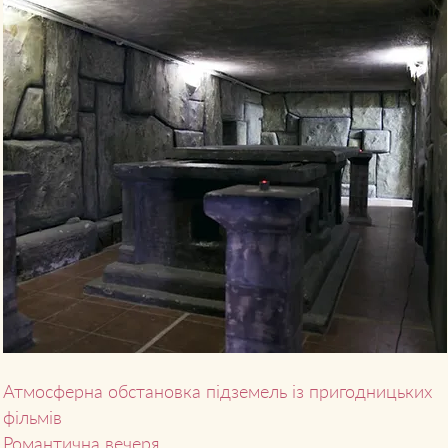
аріант,
саме вам:
ИКА
Атмосферна обстановка підземель із пригодницьких
фільмів
Романтична вечеря