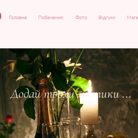
Головна
Побачення:
Фото
Відгуки
Мага
Додай трохи містики ...