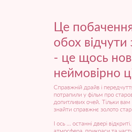
Це побачення
обох відчути
- це щось нов
неймовірно ц
Справжній драйв і передчуття
потрапили у фільм про старо
допитливих очей.
Тільки вам 
знайти справжнє золото старо
І ось ... останні двері відкрит
атмосфера, прикраси та часту