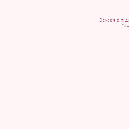
Вечеря в пі
"З