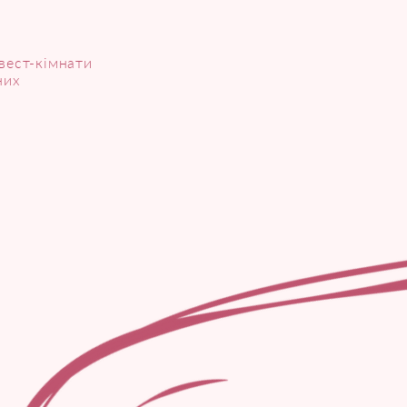
вест-кімнати
них