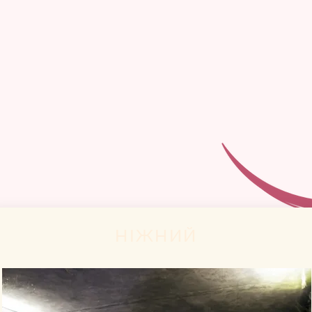
аріант,
НІЖНИЙ
саме вам: