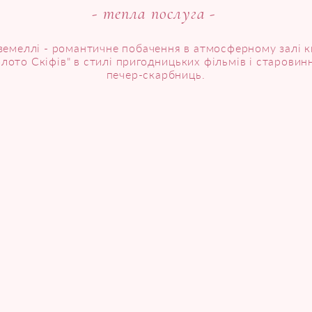
- тепла послуга -
дземеллі - романтичне побачення в атмосферному залі к
олото Скіфів" в стилі пригодницьких фільмів і старовин
печер-скарбниць.