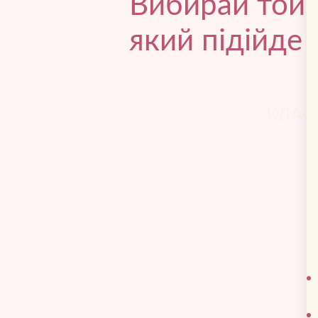
Вибирай той в
який підійде 
КЛАС