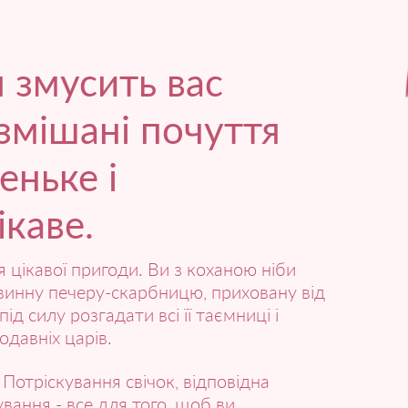
 змусить вас
 змішані почуття
еньке і
ікаве.
 цікавої пригоди. Ви з коханою ніби
винну печеру-скарбницю, приховану від
під силу розгадати всі її таємниці і
давніх царів.
і. Потріскування свічок, відповідна
вання - все для того, щоб ви