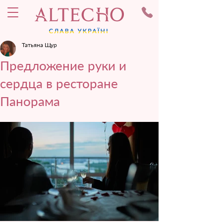
Татьяна Щур
Предложение руки и
сердца в ресторане
Панорама