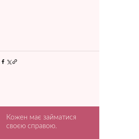
Кожен має займатися
своєю справою.