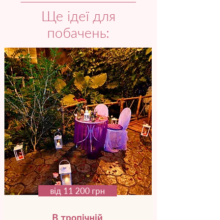
Ще ідеї для
побачень:
від 11 200 грн
В тропічній