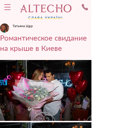
Татьяна Щур
Романтическое свидание
на крыше в Киеве