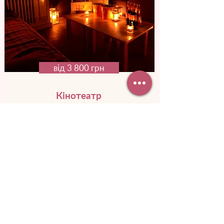
від 3 800 грн
Кінотеатр
для двох
Уяви, як вона здивуватися, дізнавшись,
що у кіно, куди ти її запросив, ви
будете лише вдвох. Дивитися
улюблений фільм, сміятися та пити
вино.
Докладніше