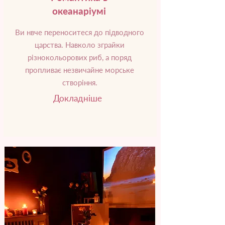
океанаріумі
Ви нвче переноситеся до підводного
царства. Навколо зграйки
різнокольорових риб, а поряд
пропливає незвичайне морське
створіння.
Докладніше