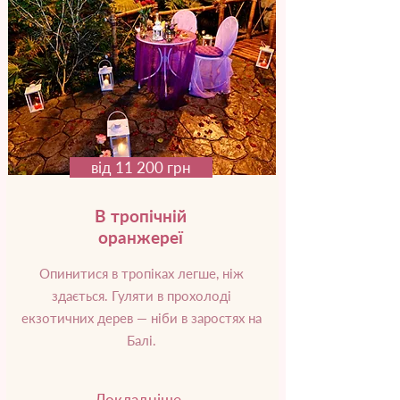
від 11 200 грн
В тропічній
оранжереї
Опинитися в тропіках легше, ніж
здається. Гуляти в прохолоді
екзотичних дерев — ніби в заростях на
Балі.
Докладніше