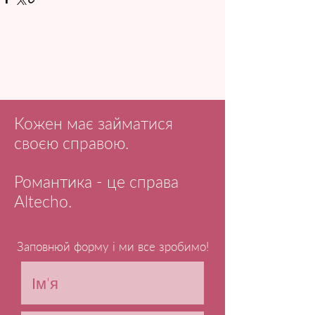
Кожен має займатися
своєю справою.
Романтика - це справа
Altecho.
Заповнюй форму і ми все зробимо!