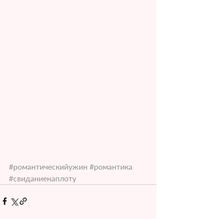
#романтическийужин
#романтика
#свиданиенаплоту