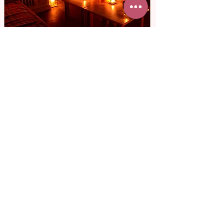
від 3 800 грн
Кінотеатр
для двох
Уяви, як вона здивуватися, дізнавшись,
що у кіно, куди ти її запросив, ви
будете лише вдвох. Дивитися
улюблений фільм, сміятися та пити
вино.
Докладніше