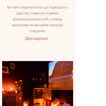
Ви нвче переноситеся до підводного
царства. Навколо зграйки
різнокольорових риб, а поряд
пропливає незвичайне морське
створіння.
Докладніше