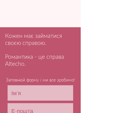
Кожен має займатися
своєю справою.
Романтика - це справа
Altecho.
Заповнюй форму і ми все зробимо!