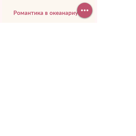
Романтика в океанариуме
Вы будто перенесетесь в подводное
царство. Вокруг стайки разноцветных
рыб, а рядом проплывает необычное
морское создание.
Подробнее