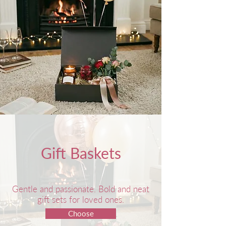
Gift Baskets
Gentle and passionate. Bold and neat
gift sets for loved ones.
Choose