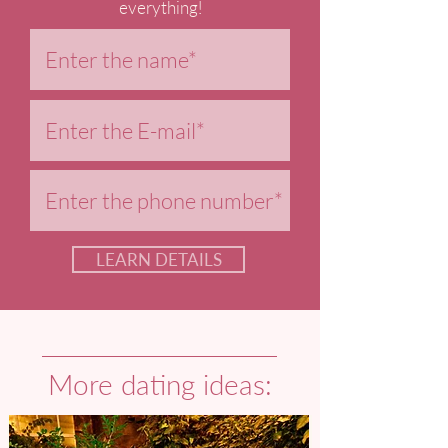
everything!
LEARN DETAILS
More dating ideas: