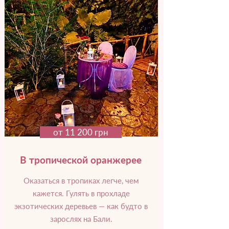
от 11 200 грн
В тропической оранжерее
Оказаться в тропиках легче, чем
кажется. Гулять в прохладе
экзотических деревьев — как будто в
зарослях на Бали.